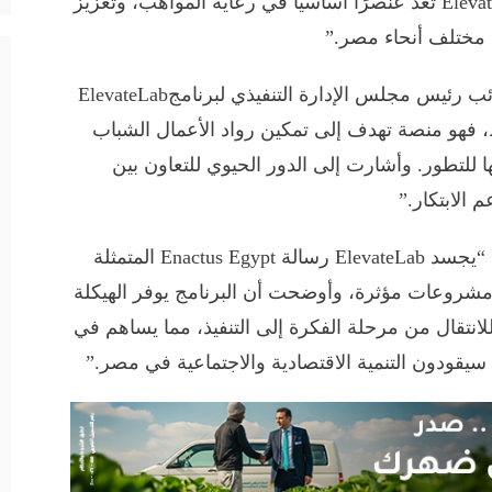
التي تحتاجها للنمو والنجاح. برامج مثل ElevateLab تُعد عنصرًا أساسيًا في رعاية المواهب، وتعزيز
ي مختلف أنحاء مصر.”
وأكدت أهلة الصبان، الشريكة المؤسسة ونائب رئيس مجلس الإدارة التنفيذي لبرنامجElevateLab
، فهو منصة تهدف إلى تمكين رواد الأعمال الشباب
ها للتطور. وأشارت إلى الدور الحيوي للتعاون بين
الابتكار.”
وقالت فاطمة سري، رئيس Enactus Egypt، “يجسد ElevateLab رسالة Enactus Egypt المتمثلة
شروعات مؤثرة، وأوضحت أن البرنامج يوفر الهيكلة
انتقال من مرحلة الفكرة إلى التنفيذ، مما يساهم في
سيقودون التنمية الاقتصادية والاجتماعية في مصر.”