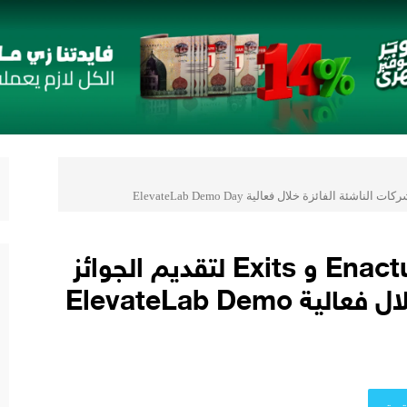
 قائمة جديدة مستوحاة من النكهات البرازيلية
لمُتَّحدة الإطاريَّة بشأن تغيُّر المناخ
 يعزز ثقة المستثمرين
 يقدمون 7 مشاريع واعدة
المي للشباب” ويقدم العديد من العروض المجانية دعمًا للشمول المالي تحت رعا
2 مع نمو قوي في جميع المؤشرات المالية الرئيسية
ڤاليو تتعاون مع Enactus Egypt و Exits لتقديم الجوائز
للشركات الناشئة الفائزة خلال فعالية ElevateLab Demo
ويتر