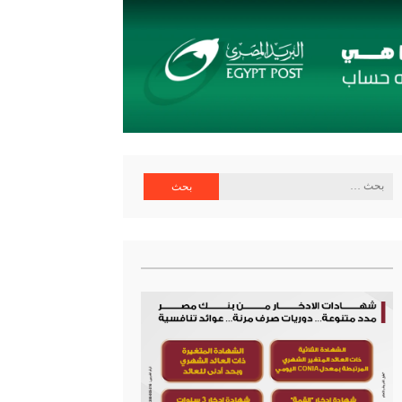
ية البنك المركزي
البحث
عن: