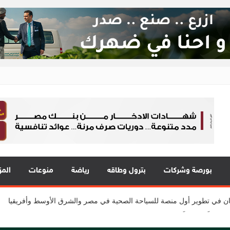
ع 24
 في قلب الحدث
 يقدمون 7 مشاريع واعدة
بورصة وشركات
بترول وطاقه
رياضة
منوعات
المز
المي للشباب” ويقدم العديد من العروض المجانية دعمًا للشمول المالي تحت رعا
2 مع نمو قوي في جميع المؤشرات المالية الرئيسية