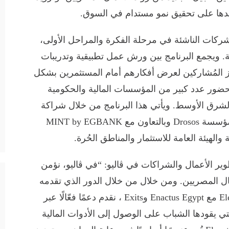
عدها على تحقيق نمو مستدام في السوق.
ا خصيصًا للشركات الناشئة في مرحلة الفكرة والمراحل الأولى،
 ويجمع البرنامج بين ورش عمل تطبيقية وتدريبات
هيز المُشاركين لعرض أفكارهم أمام المستثمرين بشكل
بحضور عدد كبير من المؤسسات المالية والحكومية
الشرق الأوسط. ويأتي هذا البرنامج من خلال شراكة
بين Exits وEnactus Egypt وبدعم كبير من مؤسسة Drosos وبالتعاون مع MINT by EGBANK
لهيئة العامة للاستثمار والمناطق الحُرة.
ر الأعمال والشراكات في ڤاليو: “في ڤاليو، نؤمن
ال المصريين. ومن خلال من خلال الدور الذي تقدمه
ڤاليو كالشريك المالي الحصري في Elevatelab مع Enactus Egypt وExits ، نقدم دعمًا فعّالًا عبر
ئة التي يقودها الشباب على الوصول إلى الأدوات المالية