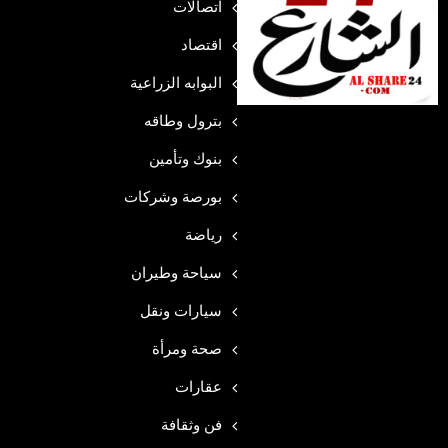
اتصالات
اقتصاد
البوابه الزراعية
بترول وطاقه
بنوك وتأمين
بورصة وشركات
رياضة
سياحة وطيران
سيارات ونقل
صحة ومرأة
عقارات
فن وثقافة