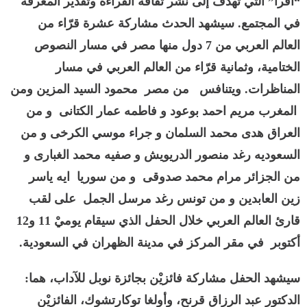
“أَقرأ” التي تهدف إلى نشر ثقافة القراءة وتقدير المعرفة
في المجتمع. سيشهد الحدث مشاركة عشرة قرّاء من
العالم العربي من 7 دول منها مصر في مسار النصوص
الختامية، وثمانية قرّاء من العالم العربي في مسار
المناظرات. ويتنافس من مصر محمود السيد المزين ومن
المغرب مريم احمد بوعود و فاطمه عمار الكتانى و من
العراق هدى محمد السلمان و جراء موسي الكرخى و من
السعوديه رغد منصور الدريويش و صفيه محمد الغبارى و
من الجزائر مرام محمد صدوقى و من سوريا ايه ياسر
زين العابدين و من تونس رغد مرسل الجمل على لقب
قارئ العالم العربي خلال الحفل الذي سيقام يوميْ 11 و12
أكتوبر في مقر المركز في مدينة الظهران في السعودية.
سيشهد الحفل مشاركة فائزيْن بجائزة نوبل للآداب، هما:
الدكتور عبد الرزاق قرنح، وأولغا توكارتشوك، الفائزيْن