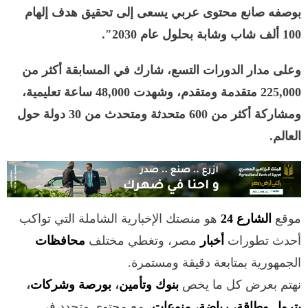
بوصفه صانع محتوى عربي يسعى إلى تحقيق هدف إلهام
100 ألف شاب وشابة بحلول عام 2030″.
وعلى مدار الدورات التسع، شارك في المسابقة أكثر من
225,000 متقدمة ومتقدم، وشهدت 48,000 ساعة تعليمية،
ومشاركة أكثر من 600 متحدثة ومتحدث من 30 دولة حول
العالم.
موقع
الشارع 24
هو منصتك الإخبارية الشاملة التي تواكب
أحدث تطورات
أخبار
مصر، وتغطي مختلف
محافظات
الجمهورية بمتابعة دقيقة ومستمرة.
نهتم بعرض كل ما يخص
بنوك وتأمين
،
بورصة وشركات
،
بترول وطاقة
،
رياضة
،
منوعات
، مع محتوى متجدد في