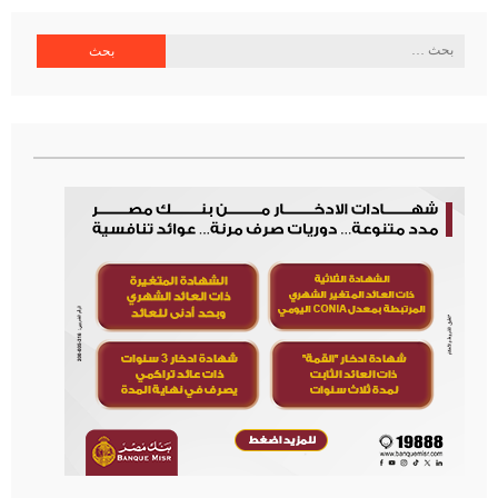
البحث
عن: