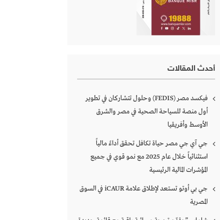
أحدث المقالات
فيكسد مصر (FEDIS) وحلول تتشاركان في تطوير
أول منصة للسياحة الصحية في مصر والشرق
الأوسط وأفريقيا
جي آي جي مصر حياة تكافل تحقق أداءً مالياً
استثنائياً خلال عام 2025 مع نمو قوي في جميع
المؤشرات المالية الرئيسية
جي بي أوتو تستعد لإطلاق علامة iCAUR في السوق
المصرية