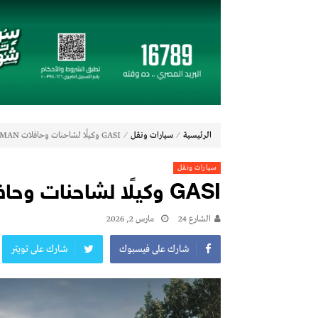
شاماس” يقدّم تجربة مسائية راقية مع قائمة 
عُمان تؤكد التزامها بدعم اتفاقيَّة الأُمم المُتَّحدة
مراسم اربعين ليست كسابقاتها
جولدن تاون تبدأ أعمال الإنشاءات بمشروع «GT Business City» بالتزامن مع طرح المرحلة الأولى للبيع.. وتنفيذ مبكر يعزز ثقة المستثمري
طلاب الميكاترونيات بالجامعة المصرية الروسية يقدمون 7 م
بنك مصر يشارك في فعالية “اليوم العالمي للشب
⁄
⁄
الرئيسية
سيارات ونقل
GASI وكيلًا لشاحنات وحافلات MAN في مصر
چرمين عامر تنضم إلى منظمة G100 التابعة للرابطة النسائية العالمية All Ladies League عن الإعلام الرقمي والتجارة الإلكترونية
فيكسد مصر (FEDIS) وحلول تتشاركان في تطوير أول منصة للسياحة الصحية في مصر والشرق الأوسط وأفريقيا
سيارات ونقل
GASI وكيلًا لشاحنات وحافلات MAN في مصر
جي آي جي مصر حياة تكافل تحقق أداءً مالياً استثنائياً خلال عام 2025 مع نمو قوي
جي بي أوتو تستعد لإطلاق علامة iCAUR في السوق المصرية
الشارع 24
مارس 2, 2026
شارك على فيسبوك
شارك على تويتر