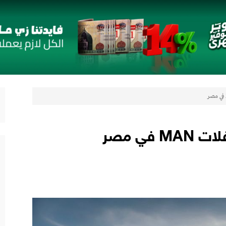
جديدة مستوحاة من النكهات البرازيلية
 الإطاريَّة بشأن تغيُّر المناخ
ن
شاريع واعدة
اب” ويقدم العديد من العروض المجانية دعمًا للشمول المالي تحت رعاية البنك المركزي المصري
 في جميع المؤشرات المالية الرئيسية