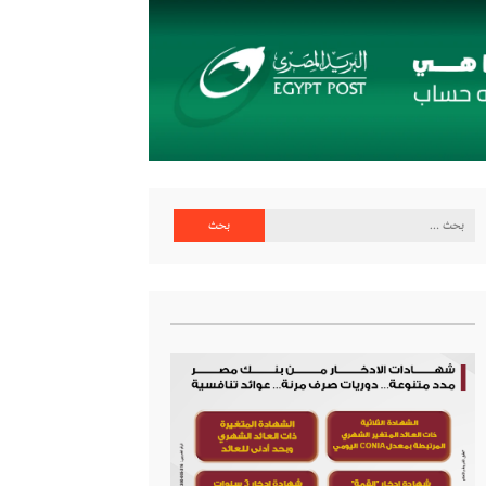
البحث
عن: