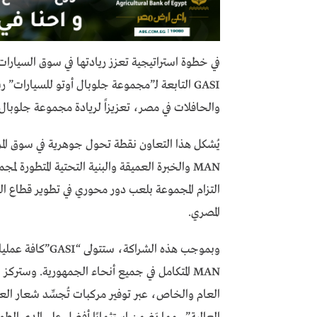
في خطوة استراتيجية تعزز ريادتها في سوق السيارات
والحافلات في مصر، تعزيزاً لريادة مجموعة جلوبال 
يُشكل هذا التعاون نقطة تحول جوهرية في سوق المر
التزام المجموعة بلعب دور محوري في تطوير قطاع ال
المصري.
وبموجب هذه الشرا
MAN المتكامل في جميع أنحاء الجمهورية. وستر
العام والخاص، عبر توفير مركبات تُجسِّد شعار العل