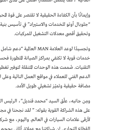
العالية”، مما يَضمن استثمارًا أفضل على المدى الطو
وإيمانًا بأن الكفاءة الحقيقية لا تقتصر على قوة 
“جلوبال أوتو للخدمات والاستيراد” في تأسيس بنية
وتحقيق أقصى معدلات التشغيل للمركبات.
وتجسيدًا لوعد العلامة MAN 
خدمات قوية لا تكتفي بمراكز الصيانة المتطورة فحس
التقنيات. صُممت هذه الوحدات المتنقلة لتوفير ت
مضافة حقيقية وتميُز تشغيلي طويل الأمد.
ومِن جانبه، علّق السيد “محمد قنديل”، الرئيس ا
على هذه الشراكة القوية بقوله: ” لقد نجحنا في مجم