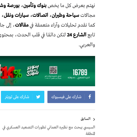
نهتم بعرض كل ما يخص
بنوك وتأمين
،
بورصة وش
مجالات
سياحة وطيران
،
اتصالات
،
سيارات ونقل
،
كما نقدم تحليلات وآراء متعمقة في
مقالات
، إلى جا
تابع
الشارع 24
لتكن دائمًا في قلب الحدث، بمحتو
والعربي.
شارك على فيسبوك
شارك على تويتر
تصفّح
السابق
المقالات
السيسي يبحث مع نظيره العماني تطورات التصعيد العسكري في
المنطقة