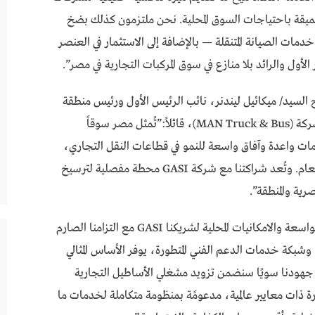
العميقة باحتياجات السوق المحلية. نحن ملتزمون كذلك بضخ
 خدمات الصيانة المتنقلة — بالإضافة إلى الاستثمار في العنصر
ح السيد/ ميكائيل ليندنر، نائب الرئيس الأول ورئيس منطقة
الشرق الأوسط وأفريقيا ورابطة الدول المستقلة في شركة (MAN Truck & Bus)، قائلاً:”تُمثل مصر سوقاً
مقومات واعدة وآفاق واسعة للنمو في قطاعات النقل التجاري،
والعمليات اللوجستية والإنشاءات وحلول التنقل العام. وتُعد شراكتنا مع شركة GASI محطة مفصلية لترسيخ
رية والمنطقة”.
وتابع ليندنر مُضيفاً: إن تكامل القدرات التشغيلية الواسعة والامكانيات المحلية لشريكنا GASI مع التزامنا الصارم
، وشبكة خدمات الدعم الفني المتطورة، يوفر الأساس المثالي
هودنا سويًا سنضمن تزويد مشغلي الأساطيل التجارية
ذات معايير عالمية، مدعومًة بمنظومة متكاملة لخدمات ما