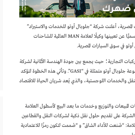
 المصرية، أعلنت شركة “جلوبال أوتو للخدمات والاستيراد”
GASI التابعة لـ”مجموعة جلوبال أوتو للسيارات” رسميًّا عن تعيينها وكيلًا لعلامة MAN العالمية للشاحنات
أوتو في سوق السيارات المصرية.
كبات التجارية؛ حيث يجمع بين جودة الهندسة الألمانية لشركة
MAN والخبرة العميقة والبنية التحتية المتطورة لمجموعة جلوبال أوتو متمثلة في “GASI”. وتأتي هذه الخطوة لتؤكد
نقل والخدمات اللوجستية، والذي يُعد شريان الحياة للاقتصاد
كة، ستتولى “GASI”كافة عمليات المبيعات والتوزيع وخدمات ما بعد البيع لأسطول العلامة
كز الشركة على تقديم حلول نقل ذكية لشركات النقل والقطاعين
امة: “صُنعت للأداء الشاق” و “صُممت لتكون رمزًا للاعتمادية