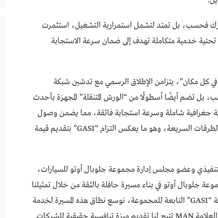
يل.
المحرك فحسب، بل تمتد لتشمل استمرارية التشغيل، استثمرت
 تحتية خدمية متكاملة تهدف إلى ضمان سرعة الاستجابة
العالمية “دعم شامل في كل مكان”، يتزامن الإطلاق الرسمي مع تدشين شبكة
ب، بل تضم أيضًا أسطولًا من “الورش المتنقلة” المجهزة بأحدث
غطية جغرافية شاملة وسرعة استجابة فائقة، مما يضمن وصول
الدعم الفني للعملاء في مواقع العمل النائية وعلى الطرقات السريعة، وهو ما يعكس التزام “GASI” بتقديم قيمة
لتنفيذي وعضو مجلس إدارة مجموعة جلوبال أوتو للسيارات،
وعة جلوبال أوتو في بناء مسيرة حافلة بالثقة من خلال تمثيلنا
لأرقى علامات السيارات في العالم. واليوم، مع شركة “GASI” التابعة للمجموعة، نوسع نطاق هذه المسيرة لخدمة
القطاع التجاري. إن شراكتنا مع عملاق ألماني بحجم العلامة MAN تتيح لنا تقديم ميزة تنافسية حقيقية للشركات