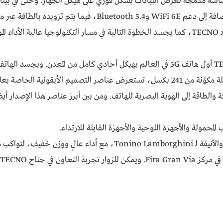
عرض البيانات بشكل فوري على هيكل الجهاز. وحتى في بيئات الحوسبة المكثفة، يحا
ومن بين أبرز عناصر هذا الإصدار أيضاً، اعتماده على معالج Snapdragon®، بما يعزز أداءه ويمنحه طابعاً يجم
الكامل عن شخصية المستخدم.