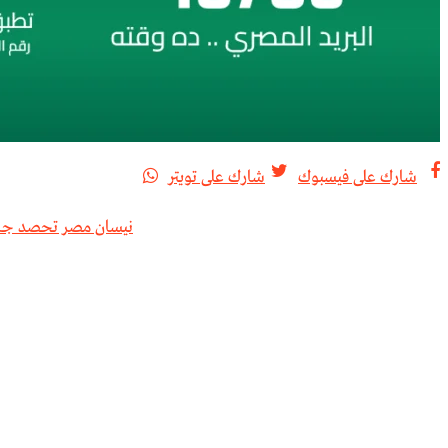
شارك على فيسبوك
شارك على تويتر
تصفّح
المقالات
نيسان مصر تحصد جائزة “Top Employer” لعامي 