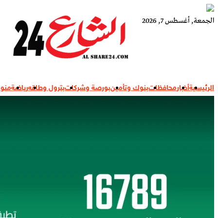
البح
الجمعة, أغسطس 7, 2026
عن:
أنت دائمًا في قلب الحدث
الشارع 24
الرئيسية
أخبار
محافظات
بنوك وتأمين
بورصة وشركات
بترول وطاقه
رياضة
منو