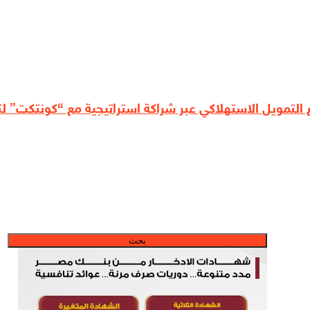
لتمويل الاستهلاكي عبر شراكة استراتيجية مع “كونتكت” لت