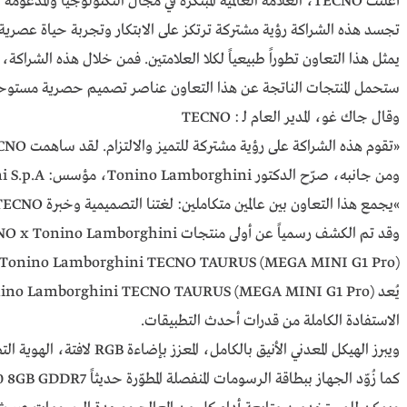
أعلنت TECNO، العلامة العالمية المبتكرة في مجال التكنولوجيا والمدعومة بالذكاء الاصطناعي، اليوم خلال فعاليات المؤتمر العالمي للجوال MWC عن شراكة جديدة مع Tonino Lamborghini ، العلامة الإيطالية المعروفة بأسلوب حياتها الفاخر وتراثها العريق وروحها الجريئة.
تجسد هذه الشراكة رؤية مشتركة ترتكز على الابتكار وتجربة حياة عصرية 
يمثل هذا التعاون تطوراً طبيعياً لكلا العلامتين. فمن خلال هذه الشراكة، تعزز TECNO مكانتها الريادية في الجمع بين التكنولوجيا المتطورة والتصميم الجريء والأنيق، عبر تعاون يجسد الشخصية والموثوقية والأداء العالي للمستخدمين. وفي المقابل، تتيح هذه الخطوة لعلامة Tonino Lamborghini فرصة التوسع نحو فئات جديدة، مع الحفاظ على قيمها الأساسية المتمثلة
ستحمل المنتجات الناتجة عن هذا التعاون عناصر تصميم حصرية مستوحاة من الهوية الأيقونية لـ Tonino Lamborghini، إلى جانب أحدث ابتكارات TECNO التقنية، لتقديم تجربة متكاملة تجمع بين الفخامة والأداء العالي،
وقال جاك غو، المدير العام لـ : TECNO
«تقوم هذه الشراكة على رؤية مشتركة للتميز والالتزام. لقد ساهمت TECNO في تشكيل التجربة الرقمية لمئات الملايين حول العالم، ويشكل هذا التعاون محطة جديدة في مسيرتنا لإعادة تعريف الأداء والتصميم«.
ومن جانبه، صرّح الدكتور Tonino Lamborghini، مؤسس: Tonino Lamborghini S.p.A.
»يجمع هذا التعاون بين عالمين متكاملين: لغتنا التصميمية وخبرة TECNO التقنية. معاً قدمنا مشروعاً يعكس أسلوب الحياة المعاصر برؤية واضحة ومتناسقة«.
وقد تم الكشف رسمياً عن أولى منتجات TECNO x Tonino Lamborghini خلال MWC 2026 في برشلونة، إيذاناً بمرحلة جديدة في عالم التكنولوجيا وتجارب الألعاب. وتمتد الشراكة لتشمل أجهزة الألعاب، والهواتف الذكية، والحواسيب المحمولة، وسماعات الأذن، والأجهزة اللوحية، لتكوين منظومة ذكية متكاملة تحمل الطابع الأيقوني لـ Tonino Lamborghini
Tonino Lamborghini TECNO TAURUS (MEGA MINI G1 Pro)
الاستفادة الكاملة من قدرات أحدث التطبيقات.
ويبرز الهيكل المعدني الأنيق بالكامل، المعزز بإضاءة RGB لافتة، الهوية التصميمية القوية والألوان المميزة لعلامة Tonino Lamborghini. ويضم الجهاز معالج Intel® Core™ i9-13900HK القوي، الذي يأتي بـ 14 نواة و20 خيط معالجة، مع سرعة تصل إلى 5.4 جيجاهرتز.
كما زُوّد الجهاز ببطاقة الرسومات المنفصلة المطوّرة حديثاً NVIDIA® GeForce RTX™ 5060 8GB GDDR7، والتي توفر قدرة رسومية إجمالية تصل إلى 145 واط. وبالاعتماد على معمارية NVIDIA Blackwell، تقدم البطاقة مستوى غير مسبوق من الواقعية البصرية عبر تتبع المسارات، إلى جانب جودة سينمائية في العرض، وسرعة فائقة، واستجابة عالية، وقدرة تصل إلى 614 AI TOPS.