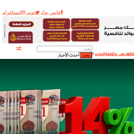
فايس بوك
تويتر
إنستاغرام
الات
فن وثقافة
المزيد
أحدث الأخبار