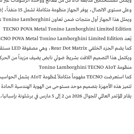
ويمكن للمستخدمين متابعة أداء كل من المعالج ووحدة الرسومات عبر شاشة مدمجة ت
وعلى مستوى الاتصال، يوفر الجهاز منظومة متكاملة تشمل 15 منفذاً، إضافة إلى دعم WiFi 6E وBluetooth 5.4، فيما يتم تزويده بالطاقة عبر محول طاقة خارجي 330W GaN (نيتريد الغاليوم).
ويمثل هذا الجهاز أول منتجات ضمن تعاون TECNO x Tonino Lamborghini، كما يجسد الخطوة التالية في مسار التكنولوجيا عالية الأداء الموجهة لأسلوب الحياة العصري.
TECNO POVA Metal Tonino Lamborghini Limited Edition
يُعد TECNO POVA Metal Tonino Lamborghini Limited Edition أول هاتف 5G في العالم بهيكل أحادي كامل من المعدن. ويجسد الهاتف أبرز السمات المميزة لكل من سلسلة POVA وعلامة Tonino Lamborghini، من خلال انسيابية متواصلة في الخطوط وحافة فائقة النحافة لا تتجاوز 0.99 ملم.
كما يضم الجزء الخلفي Rear Dot Matrix، وهي مصفوفة LED مستقلة مكوّنة من 241 بكسل، تستعرض عناصر التصميم الأيقونية الخاصة بعلامة Tonino Lamborghini. ويمكن تخصيص هذه الواجهة لعرض تنبيهات المكالمات والإشعارات وغيرها من المؤثرات البصرية الديناميكية.
ويكتمل هذا التصميم اللافت بشريط ضوئي نابض يضيف مزيداً من الحركة والطاقة إلى الهوية البصرية للهاتف. 
منظومة Tonino Lamborghini TECNO AIoT
كما استعرضت TECNO مفهوماً متكاملاً لمنظومة AIoT يشمل الحواسيب المحمولة والأجهزة اللوحية والأجهزة القابلة للارتداء.
تتميز هذه الأجهزة بتصميم موحد مستوحى من الهوية الهندسية الحادة والأنيقة لـ Tonino Lamborghini، مع أداء عالٍ ووزن خفيف، لتواكب متطلبات العمل والإبداع والدراسة والتواصل اليومي، مع التعبير 
يقام المؤتمر العالمي للجوال 2026 من 2 إلى 5 مارس في برشلونة بإسبانيا، في مركز Fira Gran Via. ويمكن للزوار تجربة التعاون في جناح TECNO، القاعة 7، المنصة 7A40.