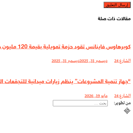
مقالات ذات صلة
كوبرهاوس فاينانس تقود حزمة تمويلية بقيمة 120 مليون جنيه للسادات للألبان
الشارع 24
ديسمبر 31, 2025
ديسمبر 31, 2025
“جهاز تنمية المشروعات” ينظم زيارات ميدانية للتجمّعات 
الشارع 24
مايو 19, 2026
من تطوير:
البحث
عن: