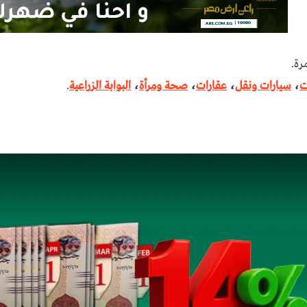
رة.
ت
،
سيارات ونقل
،
عقارات
،
صحة ومرأة
،
البوابة الزراعية
.