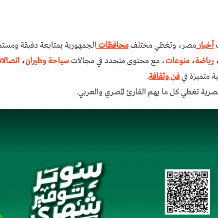
ت
أخبار
مصر، وتغطي مختلف
محافظات
الجمهورية بمتابعة دقيقة ومستم
رياضة
،
منوعات
، مع محتوى متجدد في مجالات
سياحة وطيران
،
اتصالا
ة متميزة في
فن وثقافة
.
رية تغطي كل ما يهم القارئ المصري والعربي.