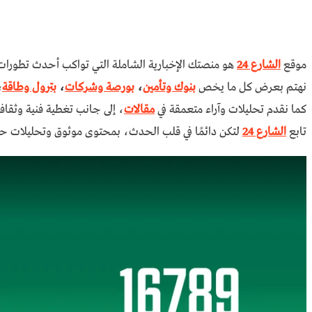
موقع
الشارع 24
هو منصتك الإخبارية الشاملة التي تواكب أحدث تطورا
نهتم بعرض كل ما يخص
بنوك وتأمين
،
بورصة وشركات
،
بترول وطاقة
،
كما نقدم تحليلات وآراء متعمقة في
مقالات
، إلى جانب تغطية فنية وثقافي
تابع
الشارع 24
لتكن دائمًا في قلب الحدث، بمحتوى موثوق وتحليلات حص