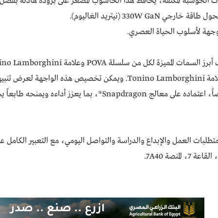
فظ هذا الحاسوب المصغر على برودة هادئة بفضل لوحة تبريد مائي من النحاس النقي 
ع بين القوة والتصميم الاستثنائي.